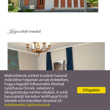
Kapcsolódó termékek
Weboldalunk sütiket (cookie) használ
működése folyamán annak érdekében,
hogy a legjobb felhasználói élményt
nyújthassa Önnek, valamint a
Elfogadom
látogatottság mérése céljából. A sütik
használatát bármikor letilthatja! Erről
bővebb információkat olvashat itt:
Adatkezelési tájékoztatónk
SUCHE