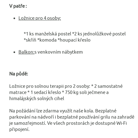
V patře :
Ložnice pro 4 osoby:
*1 ks manželská postel *2 ks jednolůžkové postel
*skříň *komoda *houpací křeslo
Balkon:
s venkovním nábytkem
Na půdě:
Ložnice pro solnou terapii pro 2 osoby: * 2 samostatné
matrace * 1 sedací křeslo * 750 kg soli ječmene a
himalájských solných cihel
Na požádání lze zdarma využít naše kola. Bezplatné
parkování na nádvoří i bezplatné používání grilu na zahradě
je samozřejmostí. Ve všech prostorách je dostupné Wi-Fi
připojení.