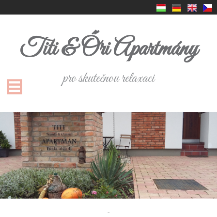
Titi & Őri Apartmány
pro skutečnou relaxaci
-