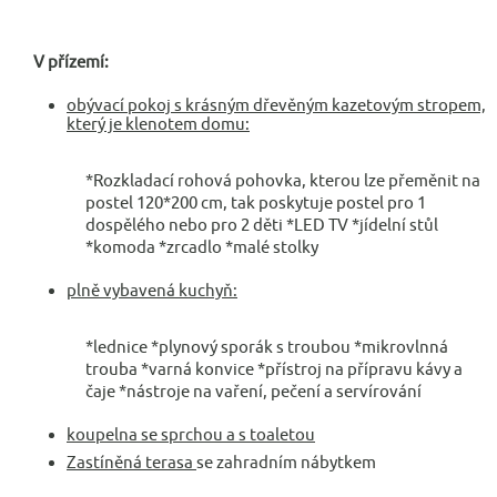
V přízemí:
obývací pokoj s krásným dřevěným kazetovým stropem,
který je klenotem domu:
*Rozkladací rohová pohovka, kterou lze přeměnit na
postel 120*200 cm, tak poskytuje postel pro 1
dospělého nebo pro 2 děti *LED TV *jídelní stůl
*komoda *zrcadlo *malé stolky
plně vybavená kuchyň:
*lednice *plynový sporák s troubou *mikrovlnná
trouba *varná konvice *přístroj na přípravu kávy a
čaje *nástroje na vaření, pečení a servírování
koupelna se sprchou a s toaletou
Zastíněná terasa
se zahradním nábytkem