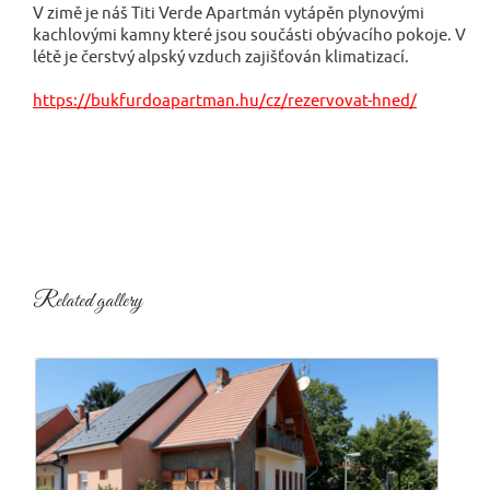
V zimě je náš Titi Verde Apartmán vytápěn plynovými
kachlovými kamny které jsou součásti obývacího pokoje. V
létě je čerstvý alpský vzduch zajišťován klimatizací.
https://bukfurdoapartman.hu/cz/rezervovat-hned/
Related gallery