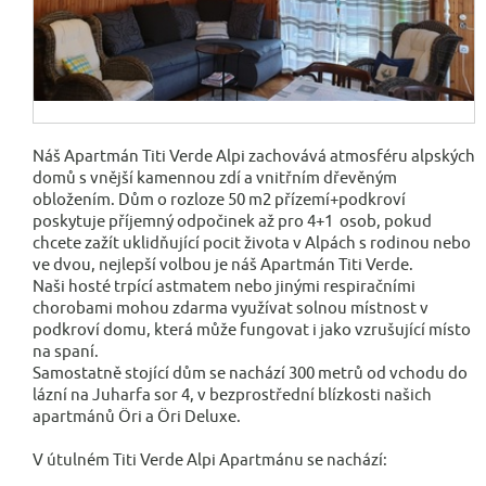
Náš Apartmán Titi Verde Alpi zachovává atmosféru alpských
domů s vnější kamennou zdí a vnitřním dřevěným
obložením. Dům o rozloze 50 m2 přízemí+podkroví
poskytuje příjemný odpočinek až pro 4+1 osob, pokud
chcete zažít uklidňující pocit života v Alpách s rodinou nebo
ve dvou, nejlepší volbou je náš Apartmán Titi Verde.
Naši hosté trpící astmatem nebo jinými respiračními
chorobami mohou zdarma využívat solnou místnost v
podkroví domu, která může fungovat i jako vzrušující místo
na spaní.
Samostatně stojící dům se nachází 300 metrů od vchodu do
lázní na Juharfa sor 4, v bezprostřední blízkosti našich
apartmánů Öri a Öri Deluxe.
V útulném Titi Verde Alpi Apartmánu se nachází: