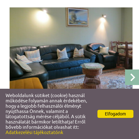
Weboldalunk sütiket (cookie) használ
Őri Apartmán
működése folyamán annak érdekében,
hogy a legjobb felhasználói élményt
Őri Apartman Bükfürdő, Juharfa sor 11.
nyújthassa Önnek, valamint a
Elfogadom
látogatottság mérése céljából. A sütik
használatát bármikor letilthatja! Erről
bővebb információkat olvashat itt:
DETAILS
Adatkezelési tájékoztatónk
SEARCH