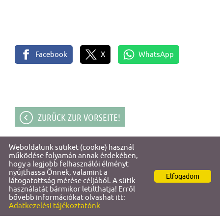
Facebook
X
WhatsApp
ZURÜCK ZUR VORSEITE!
Weboldalunk sütiket (cookie) használ
© 2026 - Titi & Őri Apartments
működése folyamán annak érdekében,
hogy a legjobb felhasználói élményt
nyújthassa Önnek, valamint a
Elfogadom
Site Information
l
Datenschutz
l
látogatottság mérése céljából. A sütik
használatát bármikor letilthatja! Erről
bővebb információkat olvashat itt:
Adatkezelési tájékoztatónk
SUCHE