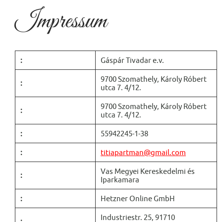
Impressum
:
Gáspár Tivadar e.v.
9700 Szomathely, Károly Róbert
:
utca 7. 4/12.
9700 Szomathely, Károly Róbert
:
utca 7. 4/12.
:
55942245-1-38
:
titiapartman@gmail.com
Vas Megyei Kereskedelmi és
:
Iparkamara
:
Hetzner Online GmbH
Industriestr. 25, 91710
: