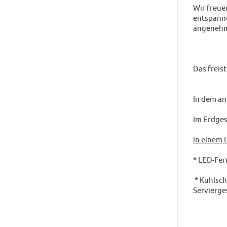
Wir freue
entspanne
angenehm
Das freis
In dem an
Im Erdges
in einem
* LED-Fer
* Kühlsch
Servierge