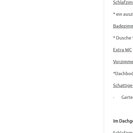
Schlafzim
* ein ausz
Badezimm
* Dusche 
Extra WC
Vorzimme
*Dachbode
Schattige
· Garten
Im Dachg
Schlafzi