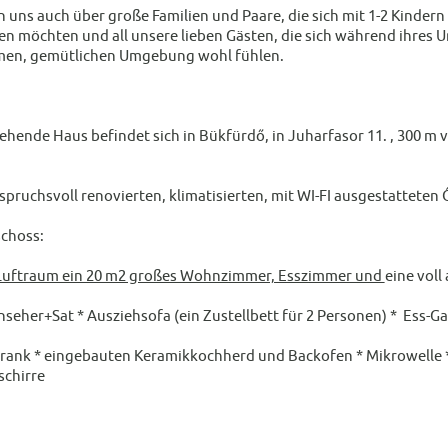
n uns auch über große Familien und Paare, die sich mit 1-2 Kindern
n möchten und all unsere lieben Gästen, die sich während ihres U
en, gemütlichen Umgebung wohl fühlen.
tehende Haus befindet sich in Bükfürdő, in Juharfasor 11. , 300 m
spruchsvoll renovierten, klimatisierten, mit WI-FI ausgestatteten 
choss:
 Luftraum ein 20 m2 großes Wohnzimmer, Esszimmer und
eine voll
nseher+Sat * Ausziehsofa (ein Zustellbett für 2 Personen) * Ess-G
rank * eingebauten Keramikkochherd und Backofen * Mikrowelle *
schirre