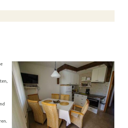
xe
ten,
und
ren.