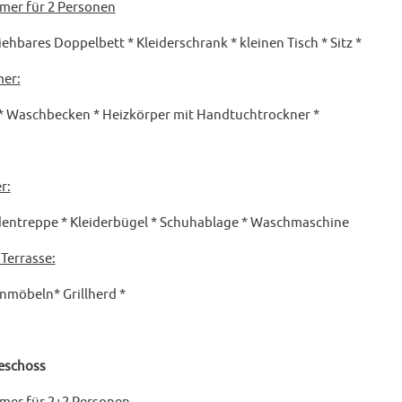
mer für 2 Personen
iehbares Doppelbett * Kleiderschrank * kleinen Tisch * Sitz *
er:
* Waschbecken * Heizkörper mit Handtuchtrockner *
r:
ntreppe * Kleiderbügel * Schuhablage * Waschmaschine
 Terrasse:
möbeln* Grillherd *
eschoss
mmer für 2+2 Personen