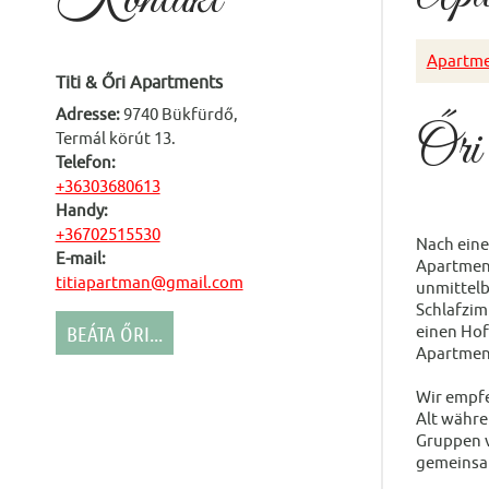
Apartme
Titi & Őri Apartments
Adresse:
9740 Bükfürdő,
Őri
Termál körút 13.
Telefon:
+36303680613
Handy:
+36702515530
Nach eine
E-mail:
Apartment
titiapartman@gmail.com
unmittelb
Schlafzim
BEÁTA ŐRI...
einen Hof
Apartment
Wir empfe
Alt währe
Gruppen v
gemeinsa