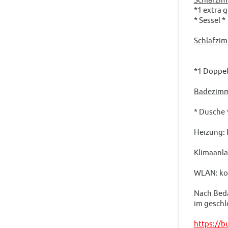
*1 extra 
* Sessel 
Schlafzim
*1 Doppel
Badezim
* Dusche 
Heizung: 
Klimaanla
WLAN: ko
Nach Beda
im geschl
https://b