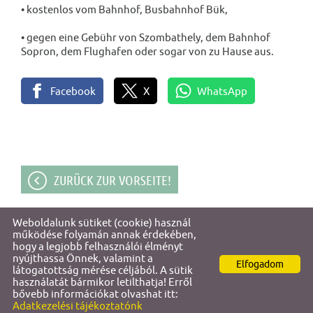
• kostenlos vom Bahnhof, Busbahnhof Bük,
• gegen eine Gebühr von Szombathely, dem Bahnhof
Sopron, dem Flughafen oder sogar von zu Hause aus.
Facebook
X
WhatsApp
ZURÜCK ZUR VORSEITE!
Weboldalunk sütiket (cookie) használ
© 2026 - Titi & Őri Apartments
működése folyamán annak érdekében,
hogy a legjobb felhasználói élményt
nyújthassa Önnek, valamint a
Elfogadom
Site Information
l
Datenschutz
l
látogatottság mérése céljából. A sütik
használatát bármikor letilthatja! Erről
bővebb információkat olvashat itt:
Adatkezelési tájékoztatónk