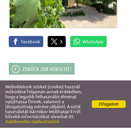
Facebook
X
WhatsApp
ZURÜCK ZUR VORSEITE!
Weboldalunk sütiket (cookie) használ
© 2026 - Titi & Őri Apartments
működése folyamán annak érdekében,
hogy a legjobb felhasználói élményt
nyújthassa Önnek, valamint a
Elfogadom
Site Information
l
Datenschutz
l
látogatottság mérése céljából. A sütik
használatát bármikor letilthatja! Erről
bővebb információkat olvashat itt:
Adatkezelési tájékoztatónk
SUCHE