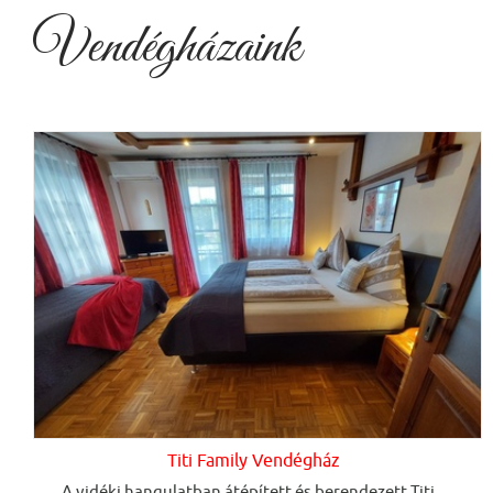
Vendégházaink
Titi Family Vendégház
A vidéki hangulatban átépített és berendezett Titi