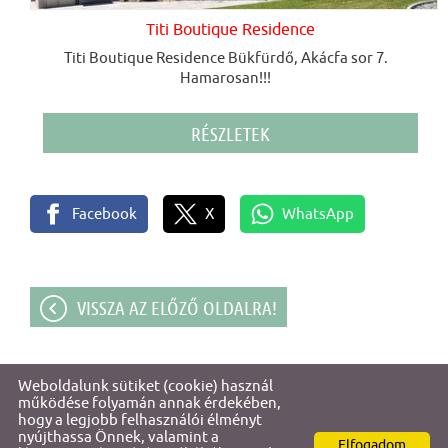
Titi Boutique Residence
Titi Boutique Residence Bükfürdő, Akácfa sor 7.
Hamarosan!!!
RÉSZLETEK
Facebook
X
WhatsApp
VISSZA AZ ELŐZŐ OLDALRA!
Weboldalunk sütiket (cookie) használ
© 2026 - Titi & Őri Vendégházak
működése folyamán annak érdekében,
hogy a legjobb felhasználói élményt
nyújthassa Önnek, valamint a
Elfogadom
Oldal információk
l
Adatkezelési tájékoztató
l
Impresszum