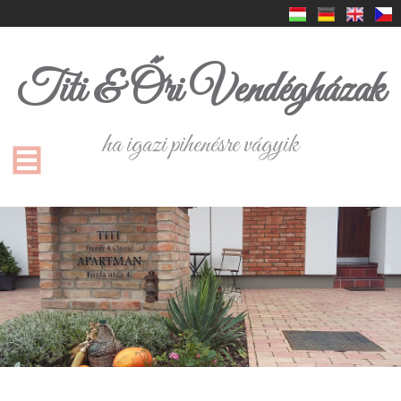
Titi & Őri Vendégházak
ha igazi pihenésre vágyik