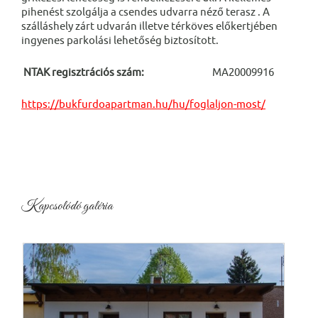
pihenést szolgálja a csendes udvarra néző terasz . A
szálláshely zárt udvarán illetve térköves előkertjében
ingyenes parkolási lehetőség biztosított.
NTAK regisztrációs szám:
MA20009916
https://bukfurdoapartman.hu/hu/foglaljon-most/
Kapcsolódó galéria