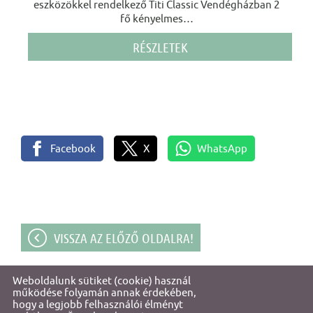
eszközökkel rendelkező Titi Classic Vendégházban 2
fő kényelmes
…
RÉSZLETEK
Facebook
X
WhatsApp
VISSZA AZ ELŐZŐ OLDALRA!
Weboldalunk sütiket (cookie) használ
© 2026 - Titi & Őri Vendégházak
működése folyamán annak érdekében,
hogy a legjobb felhasználói élményt