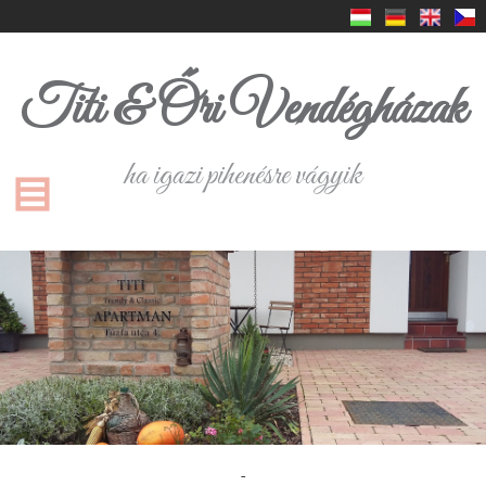
Titi & Őri Vendégházak
ha igazi pihenésre vágyik
-