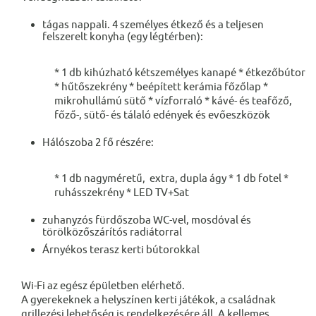
tágas nappali. 4 személyes étkező és a teljesen
felszerelt konyha (egy légtérben):
* 1 db kihúzható kétszemélyes kanapé * étkezőbútor
* hűtőszekrény * beépített kerámia főzőlap *
mikrohullámú sütő * vízforraló * kávé- és teafőző,
főző-, sütő- és tálaló edények és evőeszközök
Hálószoba 2 fő részére:
* 1 db nagyméretű, extra, dupla ágy * 1 db fotel *
ruhásszekrény * LED TV+Sat
zuhanyzós fürdőszoba WC-vel, mosdóval és
törölközőszárítós radiátorral
Árnyékos terasz kerti bútorokkal
Wi-Fi az egész épületben elérhető.
A gyerekeknek a helyszínen kerti játékok, a családnak
grillezési lehetőség is rendelkezésére áll. A kellemes