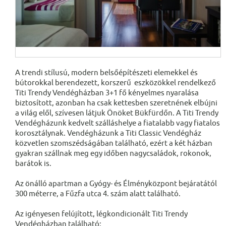
A trendi stílusú, modern belsőépítészeti elemekkel és
bútorokkal berendezett, korszerű eszközökkel rendelkező
Titi Trendy Vendégházban 3+1 fő kényelmes nyaralása
biztosított, azonban ha csak kettesben szeretnének elbújni
a világ elől, szívesen látjuk Önöket Bükfürdőn. A Titi Trendy
Vendégházunk kedvelt szálláshelye a fiatalabb vagy fiatalos
korosztálynak. Vendégházunk a Titi Classic Vendégház
közvetlen szomszédságában található, ezért a két házban
gyakran szállnak meg egy időben nagycsaládok, rokonok,
barátok is.
Az önálló apartman a Gyógy- és Élményközpont bejáratától
300 méterre, a Fűzfa utca 4. szám alatt található.
Az igényesen felújított, légkondicionált Titi Trendy
Vendégházban található: